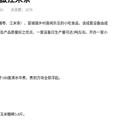
-01
点击数：2078
称糖枣、江米条），是城镇乡村喜闻乐见的小吃食品，该成套设备由成
及产品质量好之优点，一套设备日生产量可达3吨左右。开办一家小
至于100度沸水中煮，煮到方块全部浮起。
玉米糖稀5-8斤。