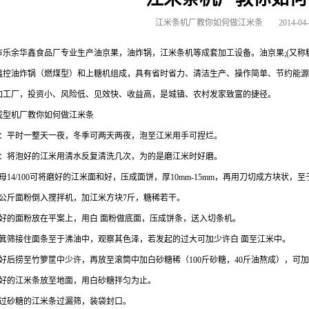
江米条机厂教你如何做江米条
2014-04
市乐余华鑫食品厂专业生产油京果，油炸锅，江米条机等成套加工设备。油京果;(又
温控油炸锅（燃煤型）和上糖机组成，具有省时省力、清洁生产、操作简单、节约能源
加工厂，投资小、风险低、见效快、收益高，是城镇、农村发家致富的捷径。
成型机厂教你如何做江米条
米：平时一整天一夜，冬季可两天两夜，泡至江米用手可捏烂。
米：将泡好的江米用清水反复清洗几次，为的是磨江米时好磨。
母14/100可将磨好的江米面和好，压成面饼，厚10mm-15mm，再用刀切成方块状，
50公斤面粉倒入搅拌机，加江米方块7斤，糖稀若干。
搅好的面粉放在平案上，用白 面粉做底面，压成饼条，送入切条机。
簸箕筛接住面条至于沸油中，观察其色泽，若发起的过大可加少许
白 面
至江米中。
好后捞至竹箩筐中少许，再放至滚筒中加白砂糖稀（100斤砂糖，40斤油熬成），可加
滚好的江米条放至地面，用白砂糖拌匀为止。
拌过砂糖的江米条过漏筛，装袋封口。