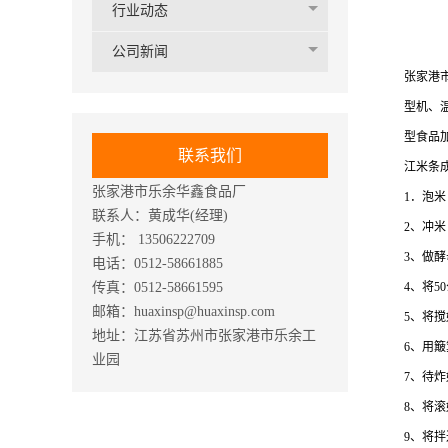
行业动态
公司新闻
张家港
型机、
型食品
联系我们
江米条
张家港市乐余华鑫食品厂
1．泡
联系人：黄成华(经理)
2、冲
手机： 13506222709
3、做酵
电话：0512-58661885
传真：0512-58661595
4、将
邮箱：huaxinsp@huaxinsp.com
5、将
地址：江苏省苏州市张家港市乐余工
6、用
业园
7、待炸
8、将
9、将