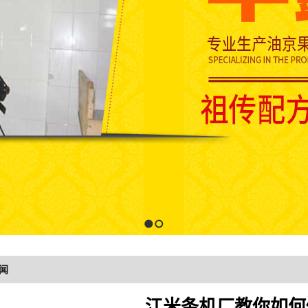
1
2
闻
江米条机厂教你如何